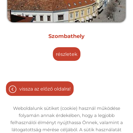
Szombathely
részletek
részletek
vissza az előző oldalra!
Weboldalunk sütiket (cookie) használ működése
folyamán annak érdekében, hogy a legjobb
felhasználói élményt nyújthassa Önnek, valamint a
Oldal információk
Adatkezelési tájékoztató
látogatottság mérése céljából. A sütik használatát