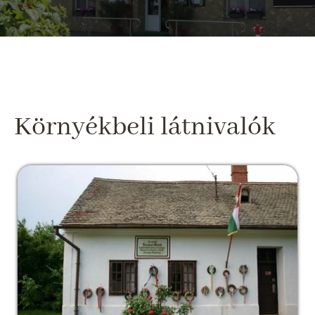
Környékbeli látnivalók
Berzsenyi Dániel Emlékház
Egyházashetye Vas megye legrégebbi és
legismertebb irodalmi emlékhelye. Már 1876-
ban, Berzsenyi születésének centenáriumán
emléktáblával jelölte meg a költő 1750 körül
épült szülőházát a "vármegye közönsége", s
azóta is Egyházashetye a Vas megyei
Berzsenyi-kultusz központja.