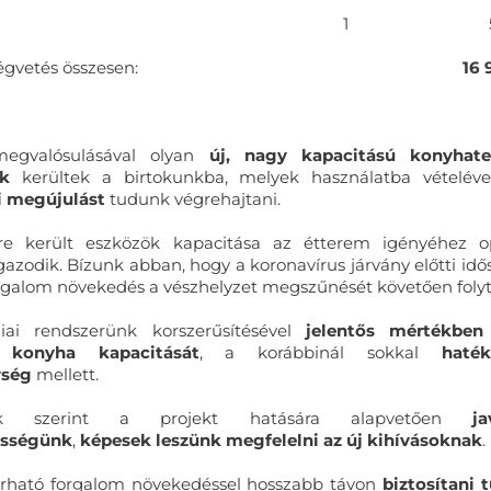
1
égvetés összesen:
16 
megvalósulásával olyan
új, nagy kapacitású konyhate
ek
kerültek a birtokunkba, melyek használatba vételév
i megújulást
tudunk végrehajtani.
re került eszközök kapacitása az étterem igényéhez op
azodik. Bízunk abban, hogy a koronavírus járvány előtti id
orgalom növekedés a vészhelyzet megszűnését követően folyt
iai rendszerünk korszerűsítésével
jelentős mértékben
 konyha kapacitását
, a korábbinál sokkal
haté
ység
mellett.
ünk szerint a projekt hatására alapvetően
j
ességünk
,
képesek leszünk megfelelni az új kihívásoknak
.
árható forgalom növekedéssel hosszabb távon
biztosítani 