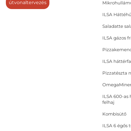
útvonaltervezés
Mikrohullám
ILSA Háttéhűt
Saladatte sa
ILSA gázos fr
Pizzakemen
ILSA háttérf
Pizzatészta 
OmegaMinerv
ILSA 600-as 
felhaj
Kombisütő
ILSA 6 égős t