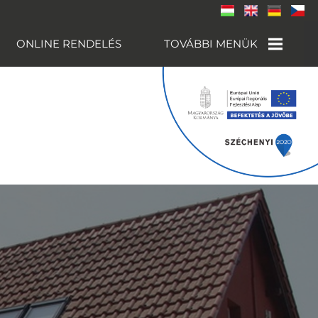
ONLINE RENDELÉS
TOVÁBBI MENÜK
MENÜ
CHILLOUT HOUSE
KÖRNYÉKBELI
LÁTNIVALÓK
ELÉRHETŐSÉGEK
GALÉRIA