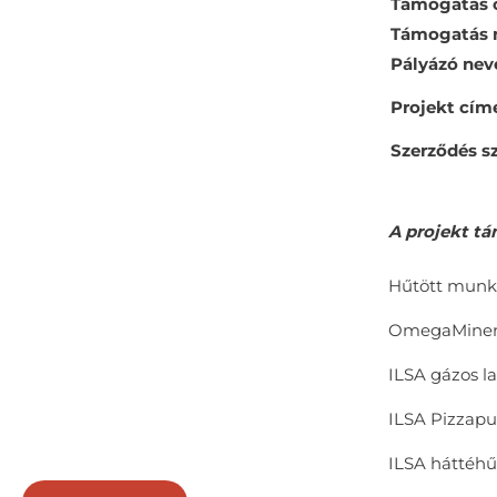
Támogatás 
Támogatás 
Pályázó nev
Projekt cím
Szerződés s
A projekt t
Hűtött munkap
OmegaMinerv
ILSA gázos l
ILSA Pizzapul
ILSA háttéhűt