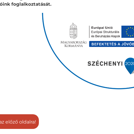
óink foglalkoztatását.
az előző oldalra!