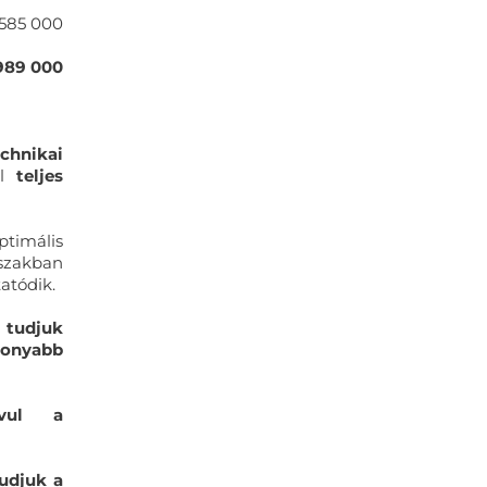
585 000
989 000
chnikai
el
teljes
timális
őszakban
atódik.
 tudjuk
konyabb
avul a
tudjuk a