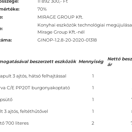
összege:
11 892 300,- Ft
mértéke:
70%
e:
MIRAGE GROUP Kft.
Konyhai eszközök technológiai megújulása
e:
Mirage Group Kft.-nél
záma:
GINOP-1.2.8-20-2020-01318
Nettó besz
ámogatásával beszerzett eszközök
Mennyiség
ár
ult 3 ajtós, hátsó felhajtással
1
a C/E PP20T burgonyakoptató
1
apsütő
1
t 3 ajtós, feltéthűtővel
1
ő 700 literes
2