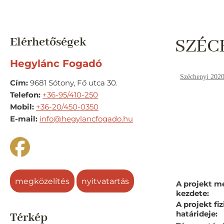
Elérhetőségek
SZÉCH
Hegylánc Fogadó
Széchenyi 202
Cím:
9681 Sótony, Fő utca 30.
Telefon:
+36-95/410-250
Mobil:
+36-20/450-0350
E-mail:
info@hegylancfogado.hu
megközelítés
nyitvatartás
A projekt m
kezdete:
A projekt fiz
határideje:
Térkép