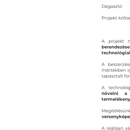
Dagasztó
Projekt költs
A projekt 
berendezés
technológia
A beszerzés
mértékben ig
tapasztalt f
A technológ
növelni a
termeléken
Megítélés
versenykép
A reálisan v