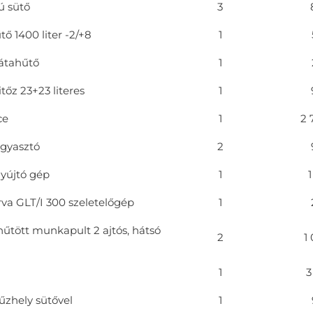
ú sütő
3
ő 1400 liter -2/+8
1
látahűtő
1
itőz 23+23 literes
1
ce
1
2 
agyasztó
2
nyújtó gép
1
a GLT/I 300 szeletelőgép
1
hűtött munkapult 2 ajtós, hátsó
2
1
1
3
űzhely sütővel
1