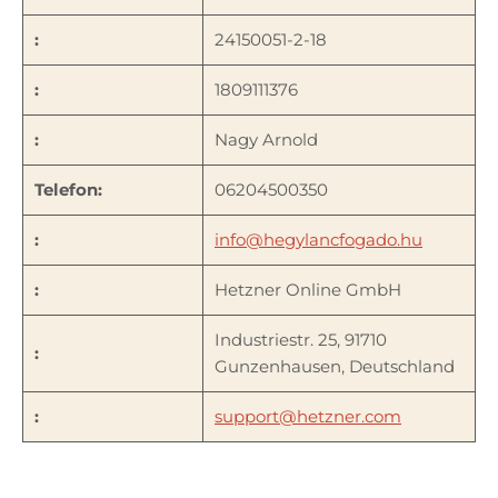
:
24150051-2-18
:
1809111376
:
Nagy Arnold
Telefon:
06204500350
:
info@hegylancfogado.hu
:
Hetzner Online GmbH
Industriestr. 25, 91710
:
Gunzenhausen, Deutschland
:
support@hetzner.com