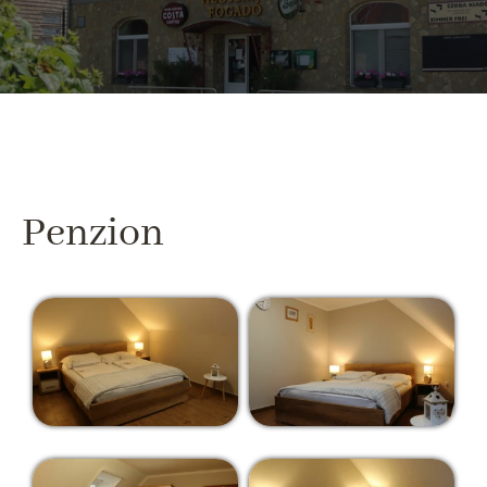
Penzion