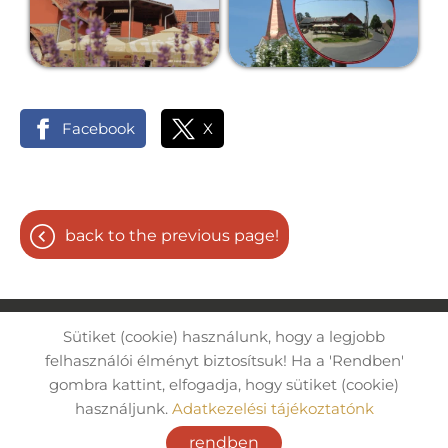
Facebook
X
back to the previous page!
Sütiket (cookie) használunk, hogy a legjobb
Site information
Privacy policy
felhasználói élményt biztosítsuk! Ha a 'Rendben'
gombra kattint, elfogadja, hogy sütiket (cookie)
© 2026 - Minden jog fenntartva
használjunk.
Adatkezelési tájékoztatónk
rendben